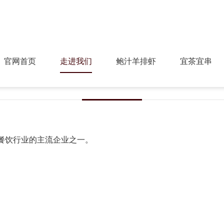
官网首页
走进我们
鲍汁羊排虾
宜茶宜串
品牌简介
公司文化
荣誉资质
餐饮行业的主流企业之一。